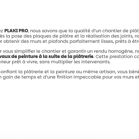
ez
PLAKI
PRO
,
nous
savons
que
la
qualité
d’un
chantier
de
plât
rès
la
pose
des
plaques
de
plâtre
et
la
réalisation
des
joints,
n
ur
obtenir
des
murs
et
plafonds
parfaitement
lisses,
prêts
à
êt
ur
vous
simplifier
le
chantier
et
garantir
un
rendu
homogène,
n
avaux
de
peinture
à
la
suite
de
la
plâtrerie
.
Cette
prestation
c
érieur
prêt
à
vivre,
sans
multiplier
les
intervenants.
confiant
la
plâtrerie
et
la
peinture
au
même
artisan,
vous
béné
un
gain
de
temps
et
d’une
finition
impeccable
pour
vos
murs
e