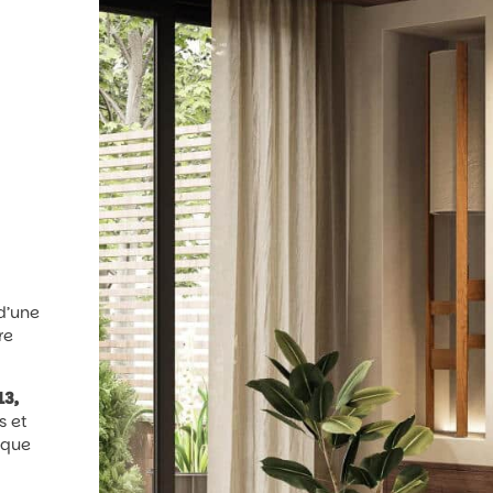
d’une
re
13,
s et
tique