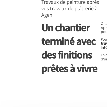
Travaux de peinture après
vos travaux de plâtrerie à
Agen
Ch
Un chantier
Ap
po
terminé avec
Po
tr
int
des finitions
En
d’
prêtes à vivre