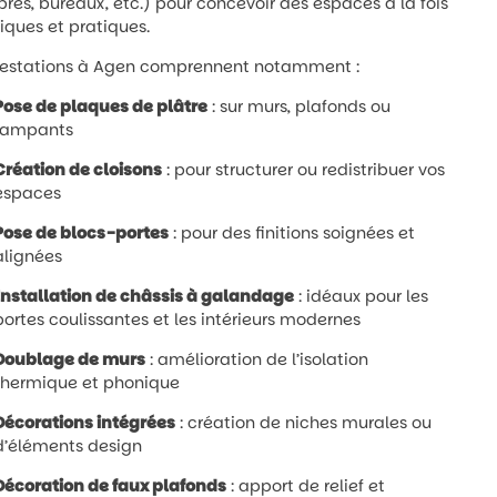
es, bureaux, etc.) pour concevoir des espaces à la fois
iques et pratiques.
restations à Agen comprennent notamment :
Pose de plaques de plâtre
: sur murs, plafonds ou
rampants
Création de cloisons
: pour structurer ou redistribuer vos
espaces
Pose de blocs-portes
: pour des finitions soignées et
alignées
Installation de châssis à galandage
: idéaux pour les
portes coulissantes et les intérieurs modernes
Doublage de murs
: amélioration de l’isolation
thermique et phonique
Décorations intégrées
: création de niches murales ou
d’éléments design
Décoration de faux plafonds
: apport de relief et