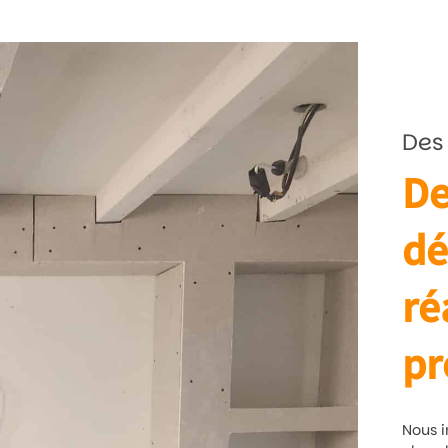
Des
De
dé
ré
pr
Nous i