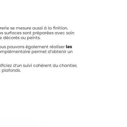
rerie
se
mesure
aussi
à
la
finition.
os
surfaces
sont
préparées
avec
soin
re
décorés
ou
peints.
ous
pouvons
également
réaliser
les
omplémentaire
permet
d’obtenir
un
ficiez
d’un
suivi
cohérent
du
chantier,
t
plafonds.