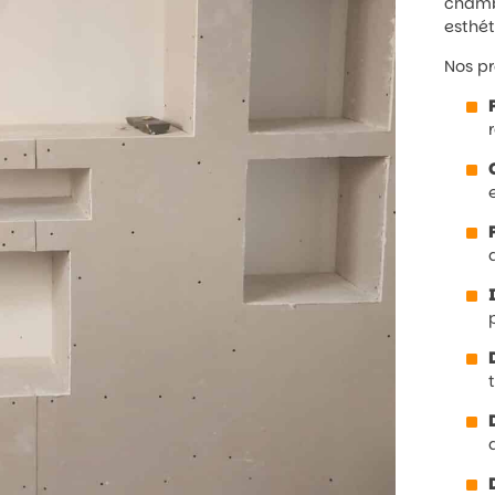
chambr
esthét
Nos p