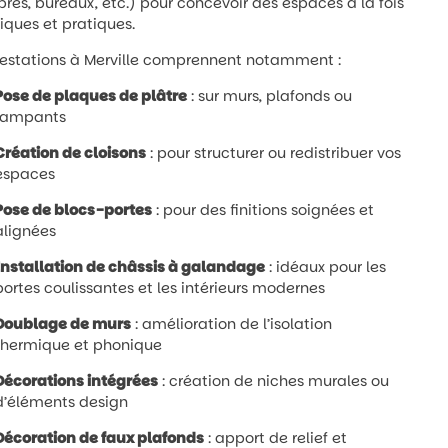
es, bureaux, etc.) pour concevoir des espaces à la fois
iques et pratiques.
restations à Merville comprennent notamment :
Pose de plaques de plâtre
: sur murs, plafonds ou
rampants
Création de cloisons
: pour structurer ou redistribuer vos
espaces
Pose de blocs-portes
: pour des finitions soignées et
alignées
Installation de châssis à galandage
: idéaux pour les
portes coulissantes et les intérieurs modernes
Doublage de murs
: amélioration de l’isolation
thermique et phonique
Décorations intégrées
: création de niches murales ou
d’éléments design
Décoration de faux plafonds
: apport de relief et