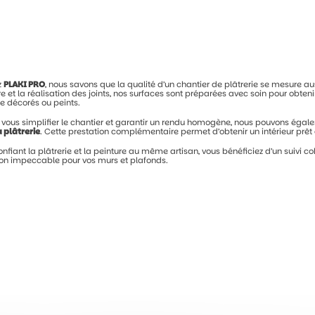
z
PLAKI
PRO
,
nous
savons
que
la
qualité
d’un
chantier
de
plâtrerie
se
mesure
au
re
et
la
réalisation
des
joints,
nos
surfaces
sont
préparées
avec
soin
pour
obten
re
décorés
ou
peints.
r
vous
simplifier
le
chantier
et
garantir
un
rendu
homogène,
nous
pouvons
égal
a
plâtrerie
.
Cette
prestation
complémentaire
permet
d’obtenir
un
intérieur
prêt
onfiant
la
plâtrerie
et
la
peinture
au
même
artisan,
vous
bénéficiez
d’un
suivi
co
tion
impeccable
pour
vos
murs
et
plafonds.