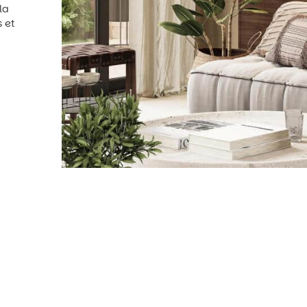
la
s et