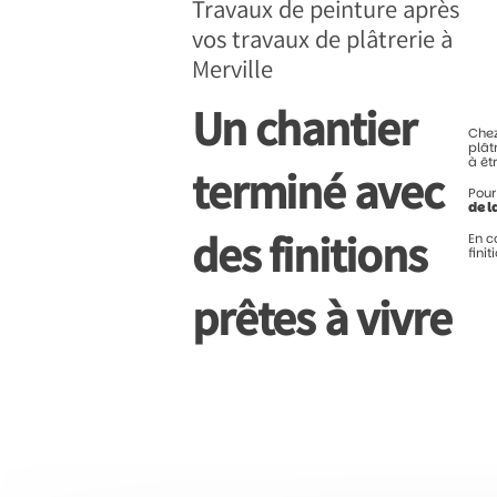
Travaux de peinture après
vos travaux de plâtrerie à
Merville
Un chantier
Che
plât
à
êt
terminé avec
Pou
de
l
des finitions
En
c
fini
prêtes à vivre