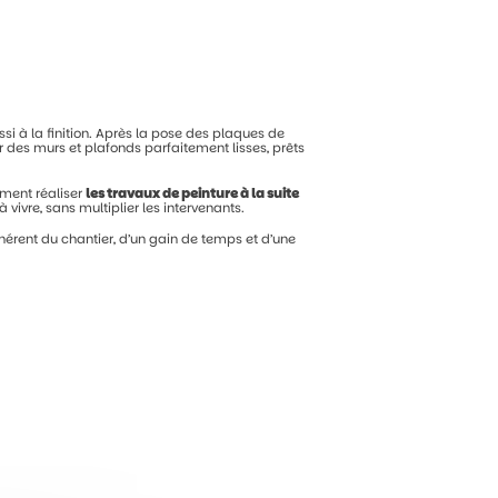
ssi
à
la
finition.
Après
la
pose
des
plaques
de
ir
des
murs
et
plafonds
parfaitement
lisses,
prêts
ement
réaliser
les
travaux
de
peinture
à
la
suite
à
vivre,
sans
multiplier
les
intervenants.
hérent
du
chantier,
d’un
gain
de
temps
et
d’une