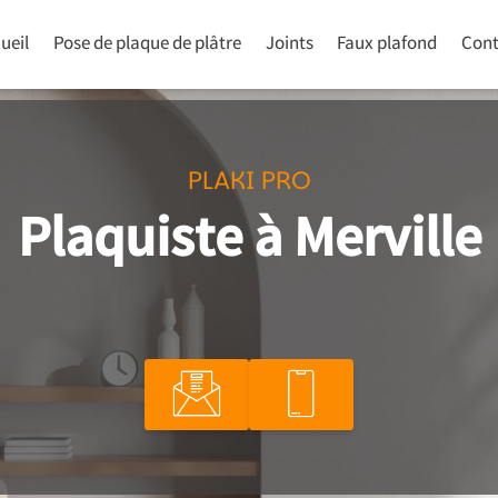
ueil
Pose de plaque de plâtre
Joints
Faux plafond
Cont
PLAKI PRO
Plaquiste à Merville