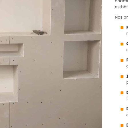
chambr
esthét
Nos p