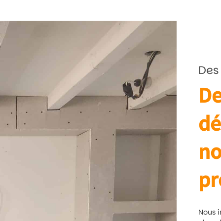
Des
De
dé
no
pr
Nous i