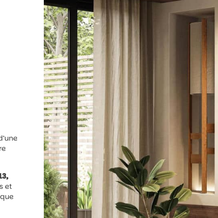
d’une
re
13,
s et
tique