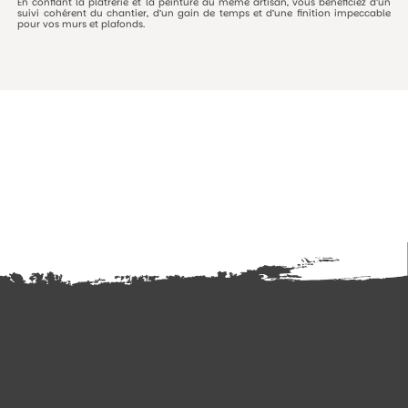
En
confiant
la
plâtrerie
et
la
peinture
au
même
artisan,
vous
bénéficiez
d’un
suivi
cohérent
du
chantier,
d’un
gain
de
temps
et
d’une
finition
impeccable
pour
vos
murs
et
plafonds.