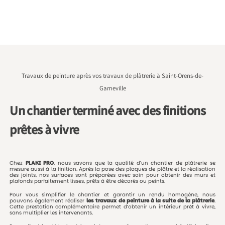
Travaux de peinture après vos travaux de plâtrerie à Saint-Orens-de-
Gameville
Un chantier terminé avec des finitions
prêtes à vivre
Chez
PLAKI
PRO
,
nous
savons
que
la
qualité
d’un
chantier
de
plâtrerie
se
mesure
aussi
à
la
finition.
Après
la
pose
des
plaques
de
plâtre
et
la
réalisation
des
joints,
nos
surfaces
sont
préparées
avec
soin
pour
obtenir
des
murs
et
plafonds
parfaitement
lisses,
prêts
à
être
décorés
ou
peints.
Pour
vous
simplifier
le
chantier
et
garantir
un
rendu
homogène,
nous
pouvons
également
réaliser
les
travaux
de
peinture
à
la
suite
de
la
plâtrerie
.
Cette
prestation
complémentaire
permet
d’obtenir
un
intérieur
prêt
à
vivre,
sans
multiplier
les
intervenants.