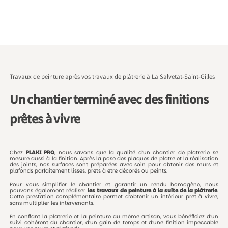
Travaux de peinture après vos travaux de plâtrerie à La Salvetat-Saint-Gilles
Un chantier terminé avec des finitions
prêtes à vivre
Chez
PLAKI
PRO
,
nous
savons
que
la
qualité
d’un
chantier
de
plâtrerie
se
mesure
aussi
à
la
finition.
Après
la
pose
des
plaques
de
plâtre
et
la
réalisation
des
joints,
nos
surfaces
sont
préparées
avec
soin
pour
obtenir
des
murs
et
plafonds
parfaitement
lisses,
prêts
à
être
décorés
ou
peints.
Pour
vous
simplifier
le
chantier
et
garantir
un
rendu
homogène,
nous
pouvons
également
réaliser
les
travaux
de
peinture
à
la
suite
de
la
plâtrerie
.
Cette
prestation
complémentaire
permet
d’obtenir
un
intérieur
prêt
à
vivre,
sans
multiplier
les
intervenants.
En
confiant
la
plâtrerie
et
la
peinture
au
même
artisan,
vous
bénéficiez
d’un
suivi
cohérent
du
chantier,
d’un
gain
de
temps
et
d’une
finition
impeccable