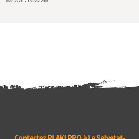
pour
vos
murs
et
plafonds.
Contactez PLAKI PRO à La Salvetat-