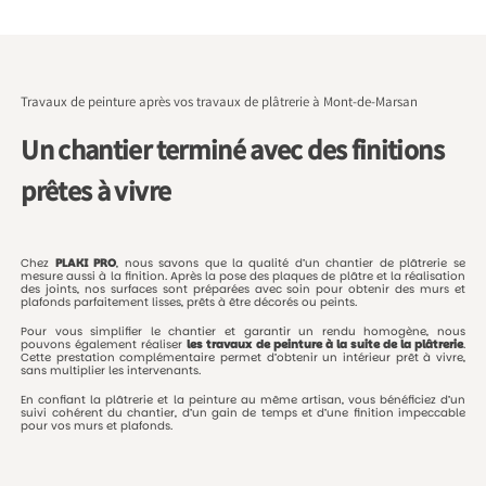
Travaux de peinture après vos travaux de plâtrerie à Mont-de-Marsan
Un chantier terminé avec des finitions
prêtes à vivre
Chez
PLAKI
PRO
,
nous
savons
que
la
qualité
d’un
chantier
de
plâtrerie
se
mesure
aussi
à
la
finition.
Après
la
pose
des
plaques
de
plâtre
et
la
réalisation
des
joints,
nos
surfaces
sont
préparées
avec
soin
pour
obtenir
des
murs
et
plafonds
parfaitement
lisses,
prêts
à
être
décorés
ou
peints.
Pour
vous
simplifier
le
chantier
et
garantir
un
rendu
homogène,
nous
pouvons
également
réaliser
les
travaux
de
peinture
à
la
suite
de
la
plâtrerie
.
Cette
prestation
complémentaire
permet
d’obtenir
un
intérieur
prêt
à
vivre,
sans
multiplier
les
intervenants.
En
confiant
la
plâtrerie
et
la
peinture
au
même
artisan,
vous
bénéficiez
d’un
suivi
cohérent
du
chantier,
d’un
gain
de
temps
et
d’une
finition
impeccable
pour
vos
murs
et
plafonds.