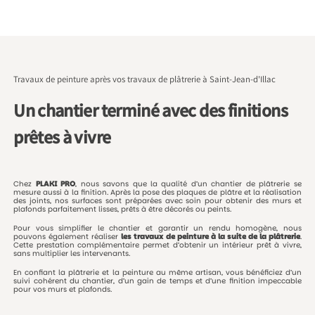
Travaux de peinture après vos travaux de plâtrerie à Saint-Jean-d'Illac
Un chantier terminé avec des finitions
prêtes à vivre
Chez
PLAKI
PRO
,
nous
savons
que
la
qualité
d’un
chantier
de
plâtrerie
se
mesure
aussi
à
la
finition.
Après
la
pose
des
plaques
de
plâtre
et
la
réalisation
des
joints,
nos
surfaces
sont
préparées
avec
soin
pour
obtenir
des
murs
et
plafonds
parfaitement
lisses,
prêts
à
être
décorés
ou
peints.
Pour
vous
simplifier
le
chantier
et
garantir
un
rendu
homogène,
nous
pouvons
également
réaliser
les
travaux
de
peinture
à
la
suite
de
la
plâtrerie
.
Cette
prestation
complémentaire
permet
d’obtenir
un
intérieur
prêt
à
vivre,
sans
multiplier
les
intervenants.
En
confiant
la
plâtrerie
et
la
peinture
au
même
artisan,
vous
bénéficiez
d’un
suivi
cohérent
du
chantier,
d’un
gain
de
temps
et
d’une
finition
impeccable
pour
vos
murs
et
plafonds.