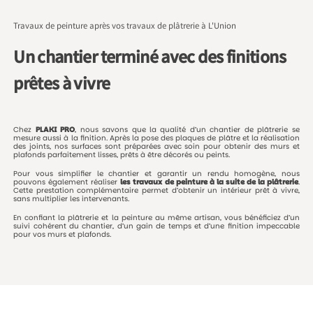
Travaux de peinture après vos travaux de plâtrerie à L'Union
Un chantier terminé avec des finitions
prêtes à vivre
Chez
PLAKI
PRO
,
nous
savons
que
la
qualité
d’un
chantier
de
plâtrerie
se
mesure
aussi
à
la
finition.
Après
la
pose
des
plaques
de
plâtre
et
la
réalisation
des
joints,
nos
surfaces
sont
préparées
avec
soin
pour
obtenir
des
murs
et
plafonds
parfaitement
lisses,
prêts
à
être
décorés
ou
peints.
Pour
vous
simplifier
le
chantier
et
garantir
un
rendu
homogène,
nous
pouvons
également
réaliser
les
travaux
de
peinture
à
la
suite
de
la
plâtrerie
.
Cette
prestation
complémentaire
permet
d’obtenir
un
intérieur
prêt
à
vivre,
sans
multiplier
les
intervenants.
En
confiant
la
plâtrerie
et
la
peinture
au
même
artisan,
vous
bénéficiez
d’un
suivi
cohérent
du
chantier,
d’un
gain
de
temps
et
d’une
finition
impeccable
pour
vos
murs
et
plafonds.