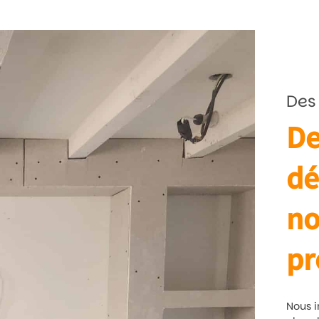
Des
De
dé
no
pr
Nous i