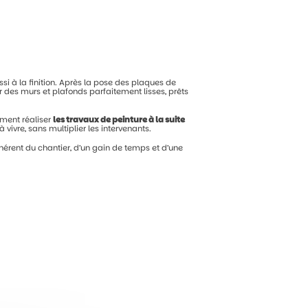
ssi
à
la
finition.
Après
la
pose
des
plaques
de
ir
des
murs
et
plafonds
parfaitement
lisses,
prêts
ement
réaliser
les
travaux
de
peinture
à
la
suite
à
vivre,
sans
multiplier
les
intervenants.
hérent
du
chantier,
d’un
gain
de
temps
et
d’une