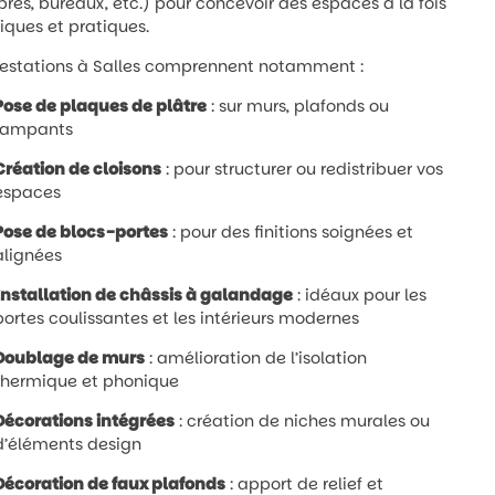
es, bureaux, etc.) pour concevoir des espaces à la fois
iques et pratiques.
restations à Salles comprennent notamment :
Pose de plaques de plâtre
: sur murs, plafonds ou
rampants
Création de cloisons
: pour structurer ou redistribuer vos
espaces
Pose de blocs-portes
: pour des finitions soignées et
alignées
Installation de châssis à galandage
: idéaux pour les
portes coulissantes et les intérieurs modernes
Doublage de murs
: amélioration de l’isolation
thermique et phonique
Décorations intégrées
: création de niches murales ou
d’éléments design
Décoration de faux plafonds
: apport de relief et