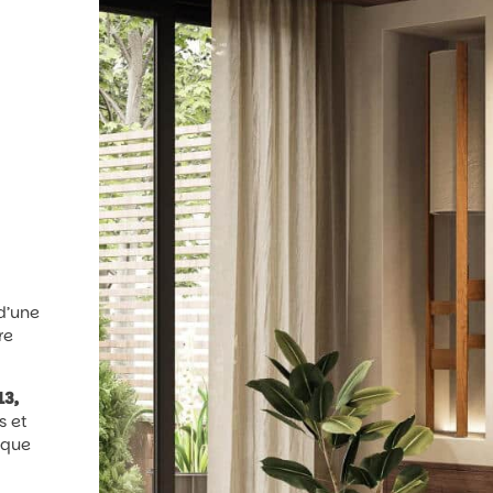
d’une
re
13,
s et
tique