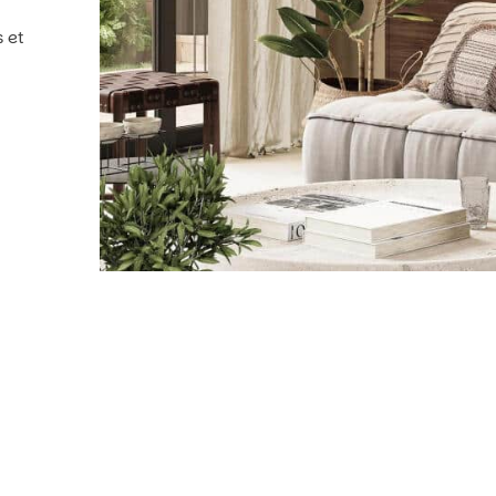
a
s et