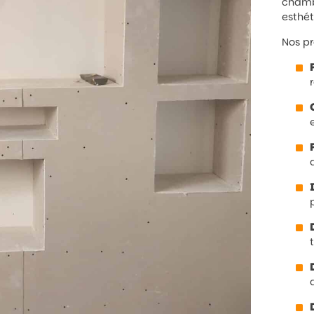
chambr
esthét
Nos p