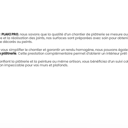
z
PLAKI
PRO
,
nous
savons
que
la
qualité
d’un
chantier
de
plâtrerie
se
mesure
au
re
et
la
réalisation
des
joints,
nos
surfaces
sont
préparées
avec
soin
pour
obten
re
décorés
ou
peints.
r
vous
simplifier
le
chantier
et
garantir
un
rendu
homogène,
nous
pouvons
égal
a
plâtrerie
.
Cette
prestation
complémentaire
permet
d’obtenir
un
intérieur
prêt
onfiant
la
plâtrerie
et
la
peinture
au
même
artisan,
vous
bénéficiez
d’un
suivi
co
tion
impeccable
pour
vos
murs
et
plafonds.