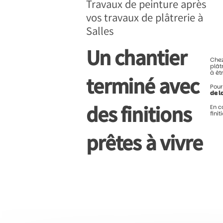
Travaux de peinture après
vos travaux de plâtrerie à
Salles
Un chantier
Che
plât
à
êt
terminé avec
Pou
de
l
des finitions
En
c
fini
prêtes à vivre