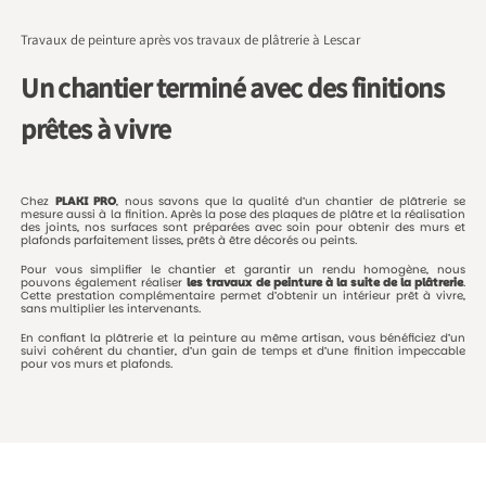
Travaux de peinture après vos travaux de plâtrerie à Lescar
Un chantier terminé avec des finitions
prêtes à vivre
Chez
PLAKI
PRO
,
nous
savons
que
la
qualité
d’un
chantier
de
plâtrerie
se
mesure
aussi
à
la
finition.
Après
la
pose
des
plaques
de
plâtre
et
la
réalisation
des
joints,
nos
surfaces
sont
préparées
avec
soin
pour
obtenir
des
murs
et
plafonds
parfaitement
lisses,
prêts
à
être
décorés
ou
peints.
Pour
vous
simplifier
le
chantier
et
garantir
un
rendu
homogène,
nous
pouvons
également
réaliser
les
travaux
de
peinture
à
la
suite
de
la
plâtrerie
.
Cette
prestation
complémentaire
permet
d’obtenir
un
intérieur
prêt
à
vivre,
sans
multiplier
les
intervenants.
En
confiant
la
plâtrerie
et
la
peinture
au
même
artisan,
vous
bénéficiez
d’un
suivi
cohérent
du
chantier,
d’un
gain
de
temps
et
d’une
finition
impeccable
pour
vos
murs
et
plafonds.