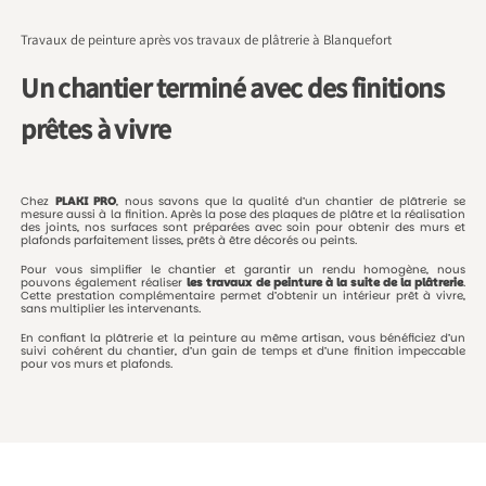
Travaux de peinture après vos travaux de plâtrerie à Blanquefort
Un chantier terminé avec des finitions
prêtes à vivre
Chez
PLAKI
PRO
,
nous
savons
que
la
qualité
d’un
chantier
de
plâtrerie
se
mesure
aussi
à
la
finition.
Après
la
pose
des
plaques
de
plâtre
et
la
réalisation
des
joints,
nos
surfaces
sont
préparées
avec
soin
pour
obtenir
des
murs
et
plafonds
parfaitement
lisses,
prêts
à
être
décorés
ou
peints.
Pour
vous
simplifier
le
chantier
et
garantir
un
rendu
homogène,
nous
pouvons
également
réaliser
les
travaux
de
peinture
à
la
suite
de
la
plâtrerie
.
Cette
prestation
complémentaire
permet
d’obtenir
un
intérieur
prêt
à
vivre,
sans
multiplier
les
intervenants.
En
confiant
la
plâtrerie
et
la
peinture
au
même
artisan,
vous
bénéficiez
d’un
suivi
cohérent
du
chantier,
d’un
gain
de
temps
et
d’une
finition
impeccable
pour
vos
murs
et
plafonds.