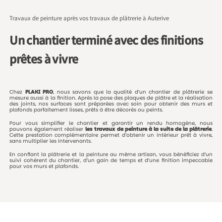
Travaux de peinture après vos travaux de plâtrerie à Auterive
Un chantier terminé avec des finitions
prêtes à vivre
Chez
PLAKI
PRO
,
nous
savons
que
la
qualité
d’un
chantier
de
plâtrerie
se
mesure
aussi
à
la
finition.
Après
la
pose
des
plaques
de
plâtre
et
la
réalisation
des
joints,
nos
surfaces
sont
préparées
avec
soin
pour
obtenir
des
murs
et
plafonds
parfaitement
lisses,
prêts
à
être
décorés
ou
peints.
Pour
vous
simplifier
le
chantier
et
garantir
un
rendu
homogène,
nous
pouvons
également
réaliser
les
travaux
de
peinture
à
la
suite
de
la
plâtrerie
.
Cette
prestation
complémentaire
permet
d’obtenir
un
intérieur
prêt
à
vivre,
sans
multiplier
les
intervenants.
En
confiant
la
plâtrerie
et
la
peinture
au
même
artisan,
vous
bénéficiez
d’un
suivi
cohérent
du
chantier,
d’un
gain
de
temps
et
d’une
finition
impeccable
pour
vos
murs
et
plafonds.