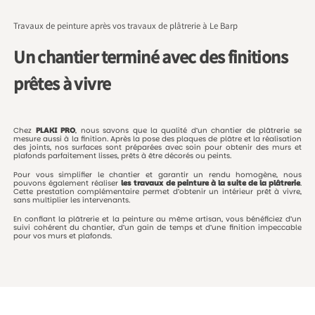
Travaux de peinture après vos travaux de plâtrerie à Le Barp
Un chantier terminé avec des finitions
prêtes à vivre
Chez
PLAKI
PRO
,
nous
savons
que
la
qualité
d’un
chantier
de
plâtrerie
se
mesure
aussi
à
la
finition.
Après
la
pose
des
plaques
de
plâtre
et
la
réalisation
des
joints,
nos
surfaces
sont
préparées
avec
soin
pour
obtenir
des
murs
et
plafonds
parfaitement
lisses,
prêts
à
être
décorés
ou
peints.
Pour
vous
simplifier
le
chantier
et
garantir
un
rendu
homogène,
nous
pouvons
également
réaliser
les
travaux
de
peinture
à
la
suite
de
la
plâtrerie
.
Cette
prestation
complémentaire
permet
d’obtenir
un
intérieur
prêt
à
vivre,
sans
multiplier
les
intervenants.
En
confiant
la
plâtrerie
et
la
peinture
au
même
artisan,
vous
bénéficiez
d’un
suivi
cohérent
du
chantier,
d’un
gain
de
temps
et
d’une
finition
impeccable
pour
vos
murs
et
plafonds.