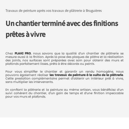
Travaux de peinture après vos travaux de plâtrerie à Bruguières
Un chantier terminé avec des finitions
prêtes à vivre
Chez
PLAKI
PRO
,
nous
savons
que
la
qualité
d’un
chantier
de
plâtrerie
se
mesure
aussi
à
la
finition.
Après
la
pose
des
plaques
de
plâtre
et
la
réalisation
des
joints,
nos
surfaces
sont
préparées
avec
soin
pour
obtenir
des
murs
et
plafonds
parfaitement
lisses,
prêts
à
être
décorés
ou
peints.
Pour
vous
simplifier
le
chantier
et
garantir
un
rendu
homogène,
nous
pouvons
également
réaliser
les
travaux
de
peinture
à
la
suite
de
la
plâtrerie
.
Cette
prestation
complémentaire
permet
d’obtenir
un
intérieur
prêt
à
vivre,
sans
multiplier
les
intervenants.
En
confiant
la
plâtrerie
et
la
peinture
au
même
artisan,
vous
bénéficiez
d’un
suivi
cohérent
du
chantier,
d’un
gain
de
temps
et
d’une
finition
impeccable
pour
vos
murs
et
plafonds.