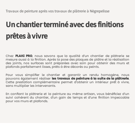
Travaux de peinture après vos travaux de plâtrerie à Nègrepelisse
Un chantier terminé avec des finitions
prêtes à vivre
Chez
PLAKI
PRO
,
nous
savons
que
la
qualité
d’un
chantier
de
plâtrerie
se
mesure
aussi
à
la
finition.
Après
la
pose
des
plaques
de
plâtre
et
la
réalisation
des
joints,
nos
surfaces
sont
préparées
avec
soin
pour
obtenir
des
murs
et
plafonds
parfaitement
lisses,
prêts
à
être
décorés
ou
peints.
Pour
vous
simplifier
le
chantier
et
garantir
un
rendu
homogène,
nous
pouvons
également
réaliser
les
travaux
de
peinture
à
la
suite
de
la
plâtrerie
.
Cette
prestation
complémentaire
permet
d’obtenir
un
intérieur
prêt
à
vivre,
sans
multiplier
les
intervenants.
En
confiant
la
plâtrerie
et
la
peinture
au
même
artisan,
vous
bénéficiez
d’un
suivi
cohérent
du
chantier,
d’un
gain
de
temps
et
d’une
finition
impeccable
pour
vos
murs
et
plafonds.