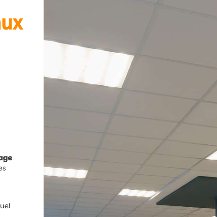
aux
e
rage
es
quel