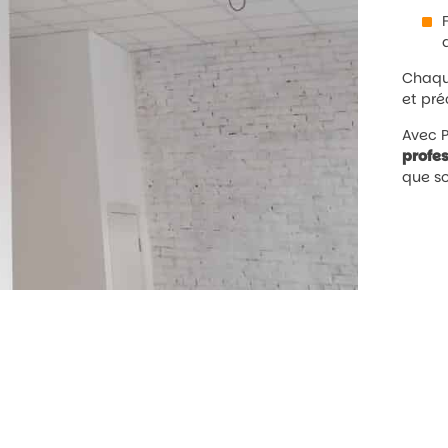
Chaque
et pré
Avec P
profe
que so