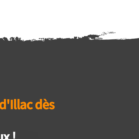
'Illac dès
x !