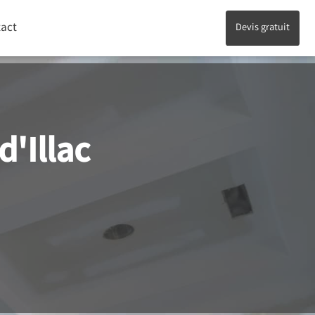
act
Devis gratuit
'Illac