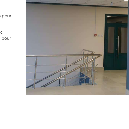
s pour
ec
, pour