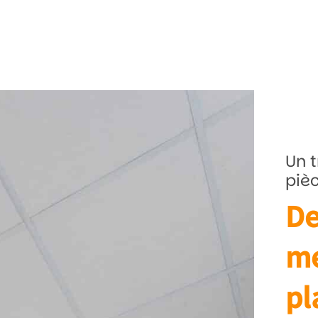
Un t
piè
De
me
pl