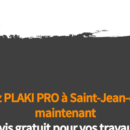
 PLAKI PRO à Saint-Jean-d
maintenant
vis gratuit pour vos travau