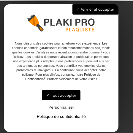
Fermer et accepter
Accueil
Pose de plaque de plâtre
Joints
Nous utilisons des cookies pour améliorer votre expérience. Les
Faux plafond
cookies essentiels garantissent le bon fonctionnement du site, tandis
que les cookies d'analyse nous aident à comprendre comment vous
Contact
l'utilisez. Les cookies de personnalisation et publicitaires permettent
une expérience plus adaptée à vos préférences et peuvent afficher
des annonces pertinentes. Vous contrôlez vos cookies via les
paramètres du navigateur. En continuant, vous acceptez notre
politique. Pour plus d'infos, consultez notre Politique de
Confidentialité. Profitez pleinement de votre visite !
Tout accepter
47000 Agen
Personnaliser
Politique de confidentialité
Lundi - Vendredi : 7h - 18h