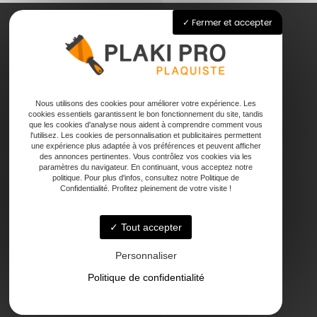
Fermer et accepter
Accueil
Pose de plaque de plâtre
Joints
Nous utilisons des cookies pour améliorer votre expérience. Les
Faux plafond
cookies essentiels garantissent le bon fonctionnement du site, tandis
que les cookies d'analyse nous aident à comprendre comment vous
Contact
l'utilisez. Les cookies de personnalisation et publicitaires permettent
une expérience plus adaptée à vos préférences et peuvent afficher
des annonces pertinentes. Vous contrôlez vos cookies via les
paramètres du navigateur. En continuant, vous acceptez notre
politique. Pour plus d'infos, consultez notre Politique de
Confidentialité. Profitez pleinement de votre visite !
Tout accepter
47000 Agen
Personnaliser
Politique de confidentialité
Lundi - Vendredi : 7h - 18h