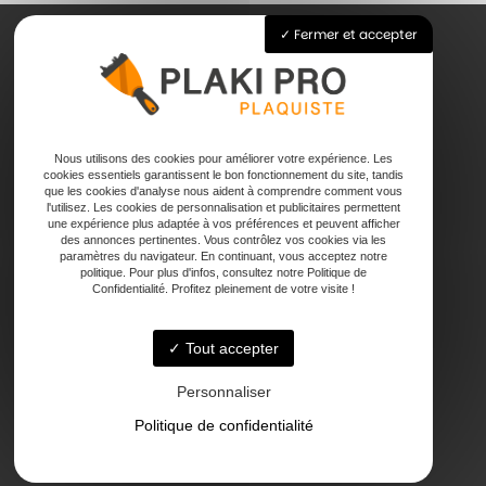
Fermer et accepter
Accueil
Pose de plaque de plâtre
Joints
Nous utilisons des cookies pour améliorer votre expérience. Les
Faux plafond
cookies essentiels garantissent le bon fonctionnement du site, tandis
que les cookies d'analyse nous aident à comprendre comment vous
Contact
l'utilisez. Les cookies de personnalisation et publicitaires permettent
une expérience plus adaptée à vos préférences et peuvent afficher
des annonces pertinentes. Vous contrôlez vos cookies via les
paramètres du navigateur. En continuant, vous acceptez notre
politique. Pour plus d'infos, consultez notre Politique de
Confidentialité. Profitez pleinement de votre visite !
Tout accepter
47000 Agen
Personnaliser
Politique de confidentialité
Lundi - Vendredi : 7h - 18h