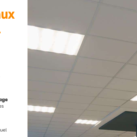
aux
-
e
rage
es
quel