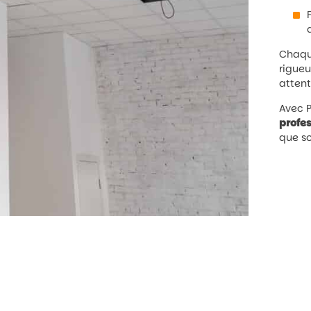
Chaque
rigueu
attent
Avec P
profe
que so