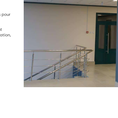
s pour
nt
ation,