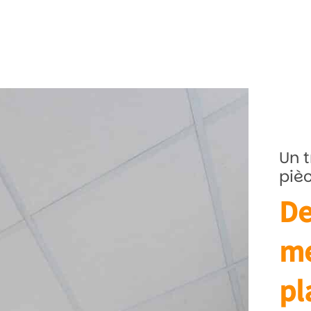
Un t
piè
De
me
pl