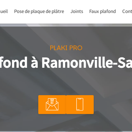
ueil
Pose de plaque de plâtre
Joints
Faux plafond
Cont
PLAKI PRO
fond à Ramonville-S