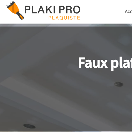
Skip
to
Acc
content
Faux pla