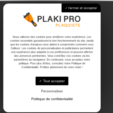
Fermer et accepter
Accueil
Pose de plaque de plâtre
Joints
Nous utilisons des cookies pour améliorer votre expérience. Les
Faux plafond
cookies essentiels garantissent le bon fonctionnement du site, tandis
que les cookies d'analyse nous aident à comprendre comment vous
Contact
l'utilisez. Les cookies de personnalisation et publicitaires permettent
une expérience plus adaptée à vos préférences et peuvent afficher
des annonces pertinentes. Vous contrôlez vos cookies via les
paramètres du navigateur. En continuant, vous acceptez notre
politique. Pour plus d'infos, consultez notre Politique de
Confidentialité. Profitez pleinement de votre visite !
Tout accepter
47000 Agen
Personnaliser
Politique de confidentialité
Lundi - Vendredi : 7h - 18h