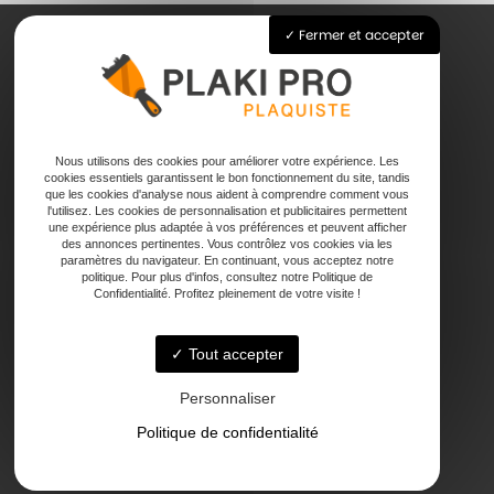
Fermer et accepter
Accueil
Pose de plaque de plâtre
Joints
Nous utilisons des cookies pour améliorer votre expérience. Les
Faux plafond
cookies essentiels garantissent le bon fonctionnement du site, tandis
que les cookies d'analyse nous aident à comprendre comment vous
Contact
l'utilisez. Les cookies de personnalisation et publicitaires permettent
une expérience plus adaptée à vos préférences et peuvent afficher
des annonces pertinentes. Vous contrôlez vos cookies via les
paramètres du navigateur. En continuant, vous acceptez notre
politique. Pour plus d'infos, consultez notre Politique de
Confidentialité. Profitez pleinement de votre visite !
Tout accepter
47000 Agen
Personnaliser
Politique de confidentialité
Lundi - Vendredi : 7h - 18h