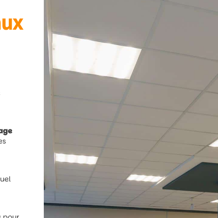
aux
e
rage
es
quel
s pour