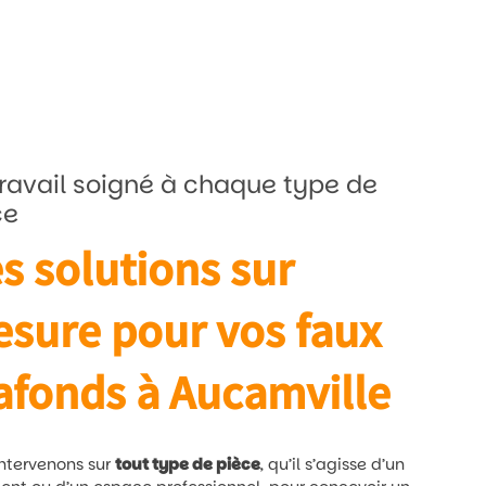
ravail soigné à chaque type de
ce
s solutions sur
sure pour vos faux
afonds à Aucamville
ntervenons sur
tout type de pièce
, qu’il s’agisse d’un