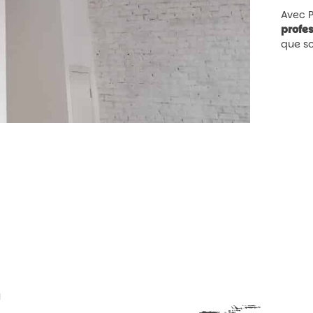
Avec P
profe
que so