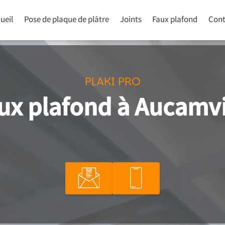
ueil
Pose de plaque de plâtre
Joints
Faux plafond
Cont
PLAKI PRO
ux plafond à Aucamvi