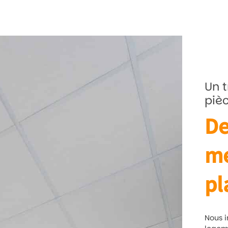
Un t
piè
De
me
pl
Nous i