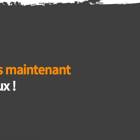
s maintenant
x !