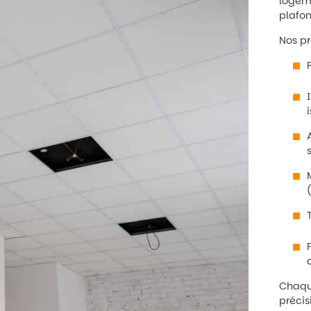
logeme
plafon
Nos pr
Chaque
précis