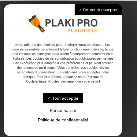
Fermer et accepter
Accueil
Pose de plaque de plâtre
Joints
Nous utilisons des cookies pour améliorer votre expérience. Les
Faux plafond
cookies essentiels garantissent le bon fonctionnement du site, tandis
que les cookies d'analyse nous aident à comprendre comment vous
Contact
l'utilisez. Les cookies de personnalisation et publicitaires permettent
une expérience plus adaptée à vos préférences et peuvent afficher
des annonces pertinentes. Vous contrôlez vos cookies via les
paramètres du navigateur. En continuant, vous acceptez notre
politique. Pour plus d'infos, consultez notre Politique de
Confidentialité. Profitez pleinement de votre visite !
Tout accepter
47000 Agen
Personnaliser
Politique de confidentialité
Lundi - Vendredi : 7h - 18h