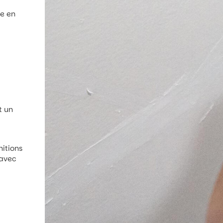
se en
t un
nitions
 avec