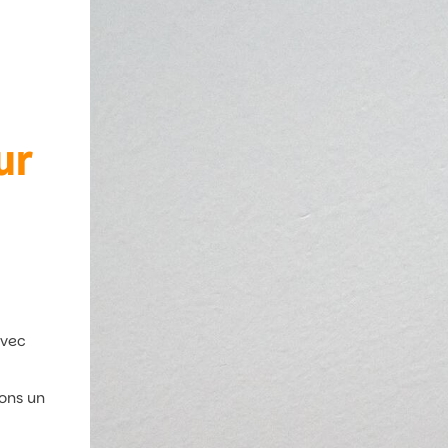
ur
avec
rons un