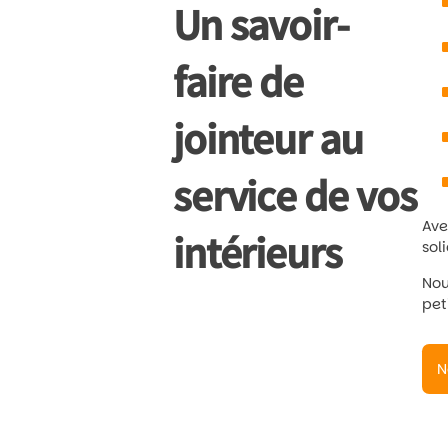
Un savoir-
faire de
jointeur au
service de vos
Ave
intérieurs
sol
Nou
pet
N