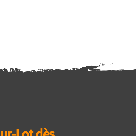
ur-Lot dès