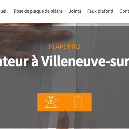
ueil
Pose de plaque de plâtre
Joints
Faux plafond
Cont
PLAKI PRO
teur à Villeneuve-su