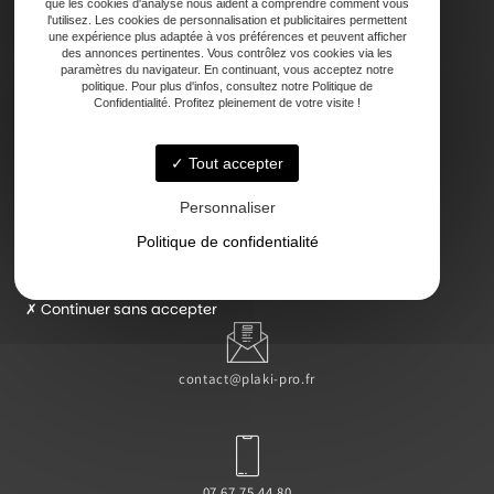
Contact
que les cookies d'analyse nous aident à comprendre comment vous
l'utilisez. Les cookies de personnalisation et publicitaires permettent
une expérience plus adaptée à vos préférences et peuvent afficher
des annonces pertinentes. Vous contrôlez vos cookies via les
paramètres du navigateur. En continuant, vous acceptez notre
politique. Pour plus d'infos, consultez notre Politique de
Confidentialité. Profitez pleinement de votre visite !
47000 Agen
Tout accepter
Personnaliser
Politique de confidentialité
Lundi - Vendredi : 7h - 18h
Continuer sans accepter
contact@plaki-pro.fr