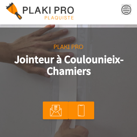
Skip
to
content
PLAKI PRO
Jointeur à Coulounieix-
Chamiers