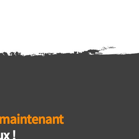
 maintenant
x !