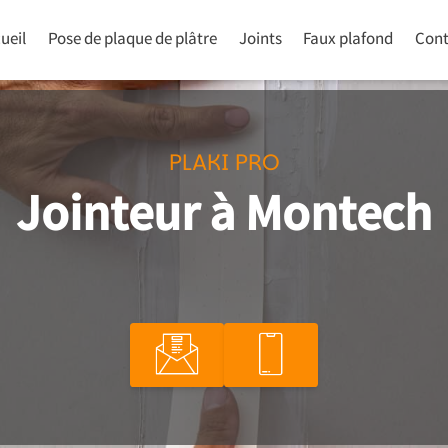
ueil
Pose de plaque de plâtre
Joints
Faux plafond
Cont
PLAKI PRO
Jointeur à Montech