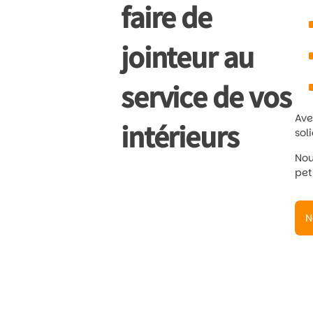
faire de
jointeur au
service de vos
Ave
intérieurs
sol
Nou
pet
N