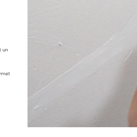
t un
ermet