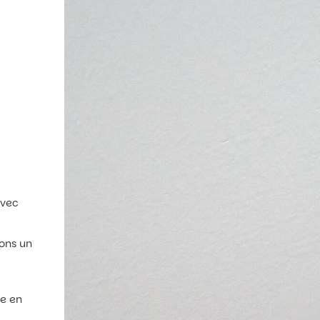
avec
rons un
se en