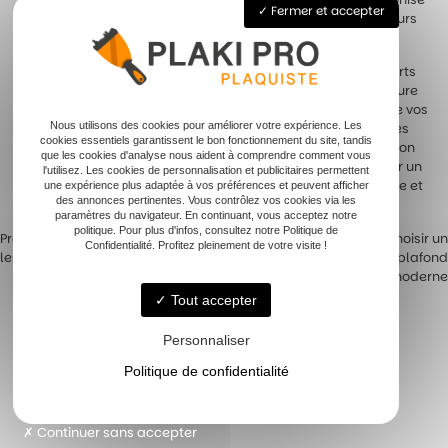
Fermer et accepter
les différentes étapes d’installation. Cela minimise les erreurs
et maximise l’efficacité de l’isolation acoustique.
Eviter de comparer les devis permet de concentrer vos efforts
sur la qualité du service offert. Un professionnel unique assure
un suivi personnalisé et une compréhension approfondie de vos
Nous utilisons des cookies pour améliorer votre expérience. Les
besoins. Il est capable d’ajuster rapidement les paramètres
cookies essentiels garantissent le bon fonctionnement du site, tandis
du projet selon vos attentes. Cette continuité dans l’exécution
que les cookies d'analyse nous aident à comprendre comment vous
se traduit souvent par des résultats plus satisfaisants. Avoir un
l'utilisez. Les cookies de personnalisation et publicitaires permettent
professionnel unique en charge favorise une exécution fluide et
une expérience plus adaptée à vos préférences et peuvent afficher
des annonces pertinentes. Vous contrôlez vos cookies via les
sans faille du projet.
paramètres du navigateur. En continuant, vous acceptez notre
politique. Pour plus d'infos, consultez notre Politique de
Previous:
Installer un faux plafond :
Next:
Astuces pour choisir un
Confidentialité. Profitez pleinement de votre visite !
les étapes à connaître
éclairage intégré plafond
Navigation
moderne
de
Tout accepter
l’article
Personnaliser
Politique de confidentialité
Accueil
Pose de plaque de plâtre
Continuer sans accepter
Joints