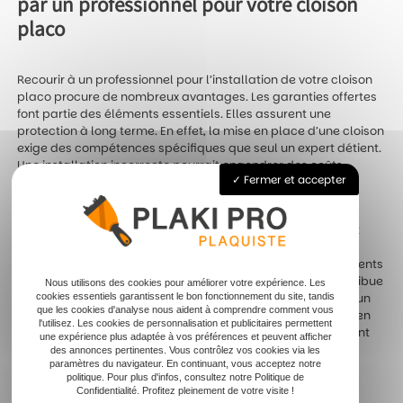
par un professionnel pour votre cloison
placo
Recourir à un professionnel pour l’installation de votre cloison
placo procure de nombreux avantages. Les garanties offertes
font partie des éléments essentiels. Elles assurent une
protection à long terme. En effet, la mise en place d’une cloison
exige des compétences spécifiques que seul un expert détient.
Une installation incorrecte pourrait engendrer des coûts
Fermer et accepter
supplémentaires ou des désagréments.
Ensuite, les services après-vente renforcent la tranquillité
d’esprit. Un professionnel propose souvent un suivi complet
après l’installation. Cela inclut des interventions en cas de
besoin. Il peut s’agir de réparations mineures ou d’ajustements
nécessaires au fil du temps. Cette relation constante contribue
Nous utilisons des cookies pour améliorer votre expérience. Les
cookies essentiels garantissent le bon fonctionnement du site, tandis
à la pérennité de l’installation. Ainsi, la collaboration avec un
que les cookies d'analyse nous aident à comprendre comment vous
expert garantit que chaque aspect de votre projet est pris en
l'utilisez. Les cookies de personnalisation et publicitaires permettent
compte. Vous obtenez ainsi une cloison placo non seulement
une expérience plus adaptée à vos préférences et peuvent afficher
bien installée, mais aussi entretenue dans le temps. La
des annonces pertinentes. Vous contrôlez vos cookies via les
paramètres du navigateur. En continuant, vous acceptez notre
présence d’un professionnel se révèle indispensable pour
politique. Pour plus d'infos, consultez notre Politique de
maximiser et sécuriser votre investissement.
Confidentialité. Profitez pleinement de votre visite !